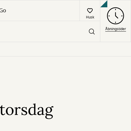
 Go
Husk
Åbningstider
torsdag