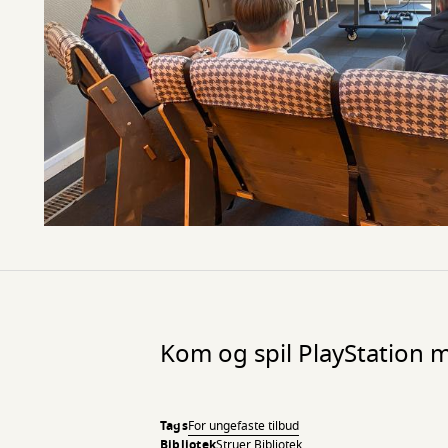
Kom og spil PlayStation 
Tags
For unge
faste tilbud
Bibliotek
Struer Bibliotek