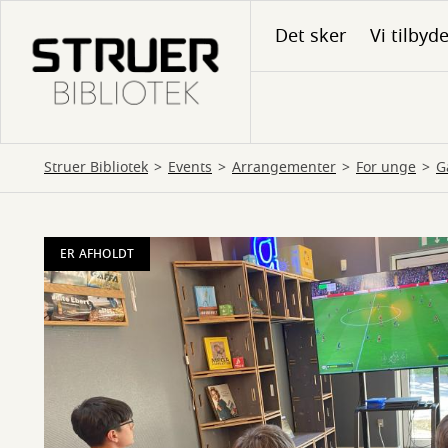
Gå
Det sker
Vi tilbyd
til
hovedindhold
Struer Bibliotek
Events
Arrangementer
For unge
G
ER AFHOLDT