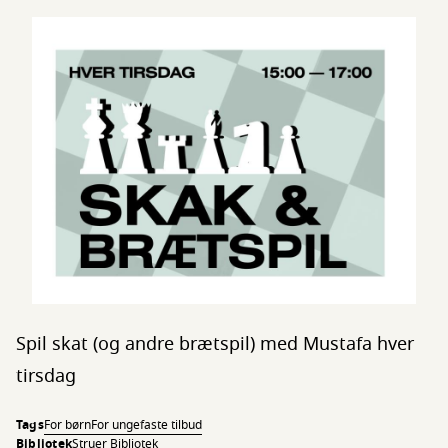
Spil skat (og andre brætspil) med Mustafa hver
tirsdag
Tags
For børn
For unge
faste tilbud
Bibliotek
Struer Bibliotek