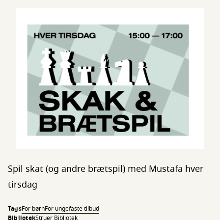
Spil skat (og andre brætspil) med Mustafa hver
tirsdag
Tags
For børn
For unge
faste tilbud
Bibliotek
Struer Bibliotek