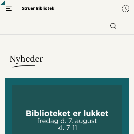
Gå
Struer Bibliotek
til
hovedindhold
Nyheder
Forside