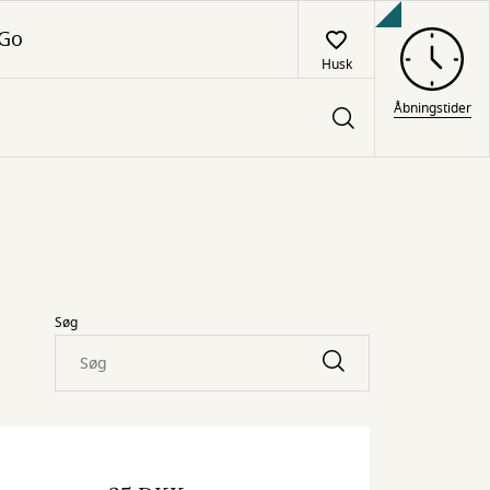
 Go
Husk
Åbningstider
Søg