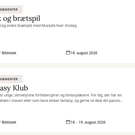
NGEMENTER
 og brætspil
t (og andre brætspil) med Mustafa hver tirsdag
r Bibliotek
18. august 2026
NGEMENTER
asy Klub
for unge, skrivelystne forfatterspirer og fantasylæsere. For dig, der har en
rdrøm i maven eller som bare elsker fantasy, og gerne vil dele din passion
re.
r Bibliotek
18. - 19. august 2026