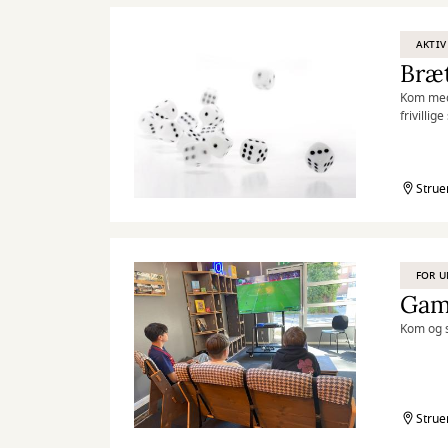
AKTIV
Bræt
Kom med 
frivillig
Strue
FOR 
Gam
Kom og s
Strue