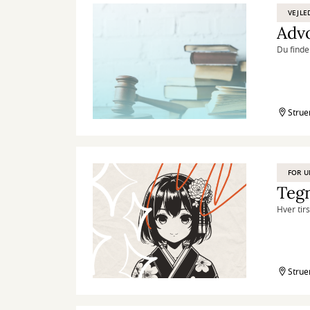
VEJLE
Adv
Du finde
Strue
FOR 
Teg
Hver tir
Strue