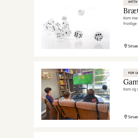
AKTIV
Bræt
Kom med 
frivillig
Strue
FOR 
Gam
Kom og s
Strue