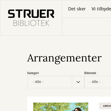
Gå
Det sker
Vi tilbyd
til
hovedindhold
Arrangementer
Kategori
Bibliotek
ARRA