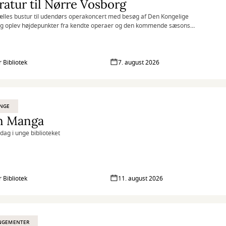
atur til Nørre Vosborg
ælles bustur til udendørs operakoncert med besøg af Den Kongelige
og oplev højdepunkter fra kendte operaer og den kommende sæsons
inger.
r Bibliotek
7. august 2026
UNGE
n Manga
sdag i unge biblioteket
r Bibliotek
11. august 2026
NGEMENTER