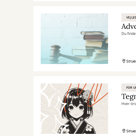
VEJLE
Adv
Du finde
Strue
FOR 
Teg
Hver tir
Strue