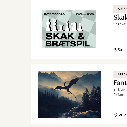
ARRA
Skak
Spil ska
Strue
ARRA
Fant
En klub 
forfatte
med and
Strue