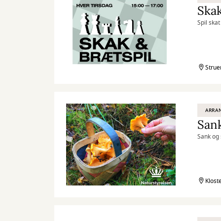
Skak
Spil ska
Strue
ARRA
San
Sank og 
Klost