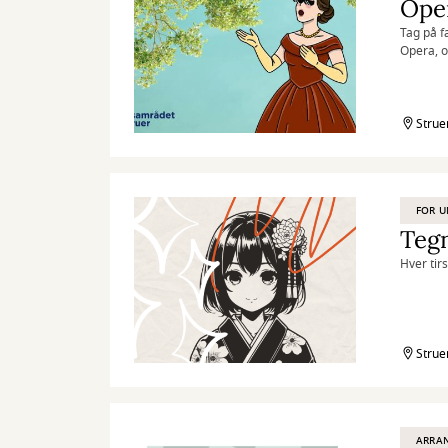
Oper
Tag på f
Opera, 
forestill
Strue
FOR 
Teg
Hver tir
Strue
ARRA