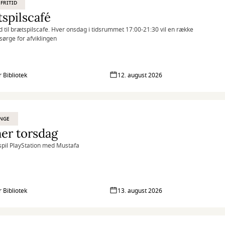
 FRITID
spilscafé
til brætspilscafe. Hver onsdag i tidsrummet 17:00-21:30 vil en række
e sørge for afviklingen
r Bibliotek
12. august 2026
UNGE
er torsdag
pil PlayStation med Mustafa
r Bibliotek
13. august 2026