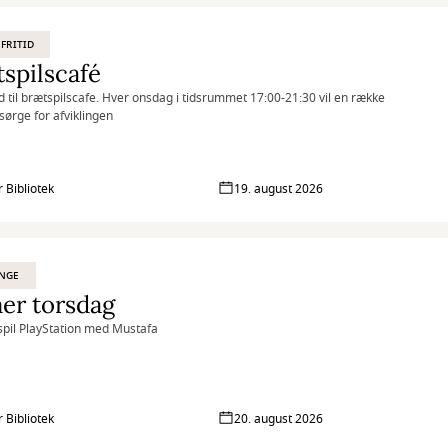
 FRITID
spilscafé
til brætspilscafe. Hver onsdag i tidsrummet 17:00-21:30 vil en række
e sørge for afviklingen
r Bibliotek
19. august 2026
UNGE
er torsdag
pil PlayStation med Mustafa
r Bibliotek
20. august 2026