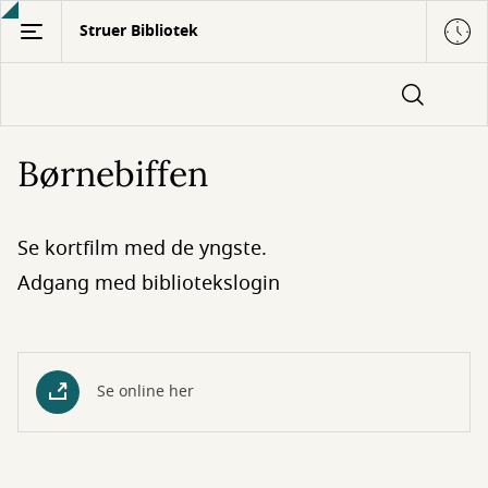
Gå
Struer Bibliotek
til
hovedindhold
Børnebiffen
Se kortfilm med de yngste.
Adgang med bibliotekslogin
Se online her