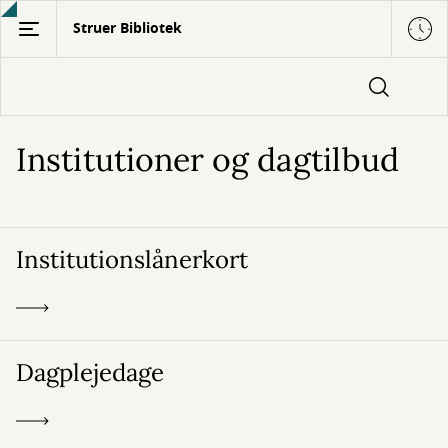
Gå
Struer Bibliotek
til
hovedindhold
Institutioner og dagtilbud
Institutionslånerkort
Dagplejedage