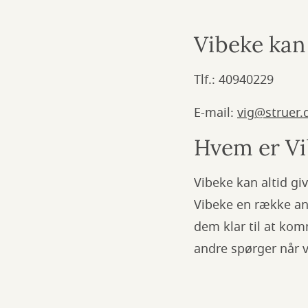
Vibeke kan
Tlf.: 40940229
E-mail:
vig@struer.
Hvem er Vi
Vibeke kan altid gi
Vibeke en række an
dem klar til at kom
andre spørger når v