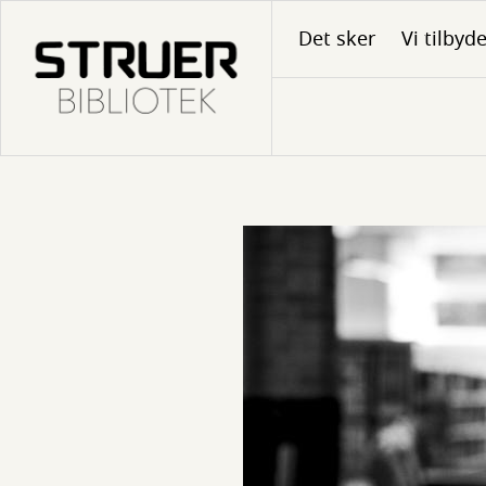
Gå
Det sker
Vi tilbyd
til
hovedindhold
Vibeke:
Biblioteksassistent
Tlf.:40940229
E-
mail:
vig@struer.dk