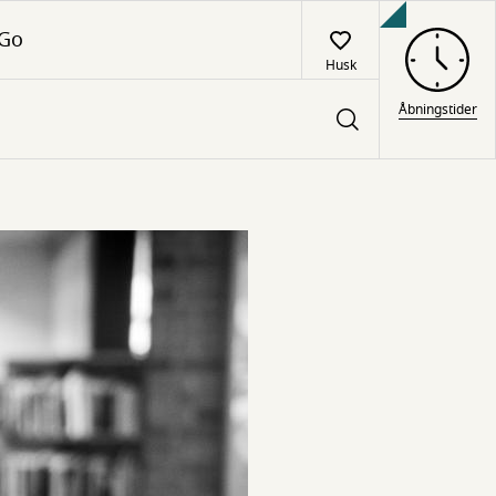
 Go
Husk
Åbningstider