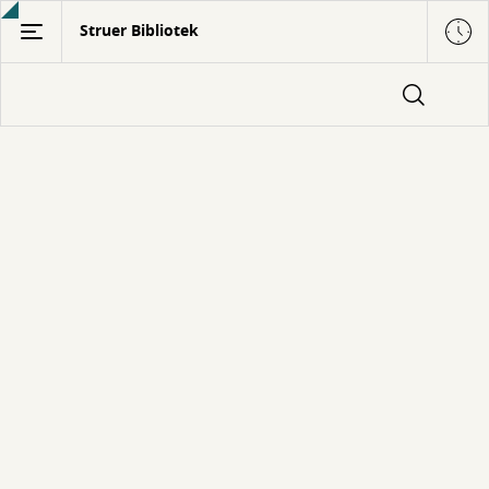
Gå
Struer Bibliotek
til
hovedindhold