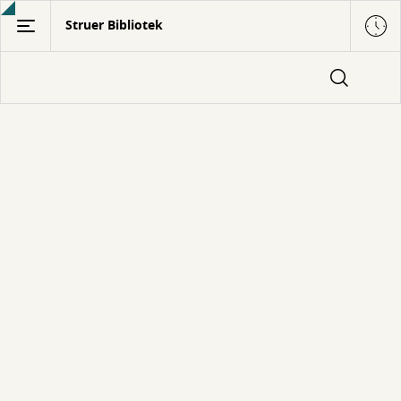
Gå
Struer Bibliotek
til
hovedindhold