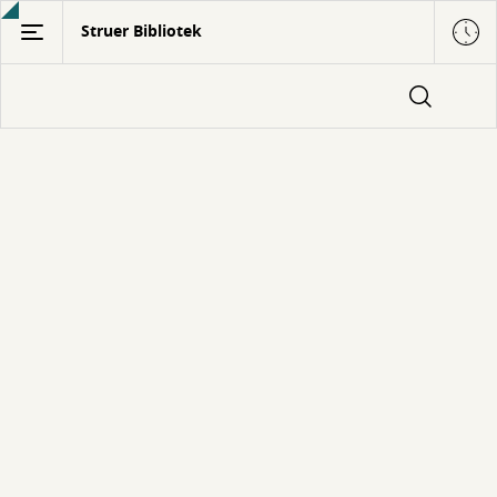
Gå
Struer Bibliotek
til
hovedindhold