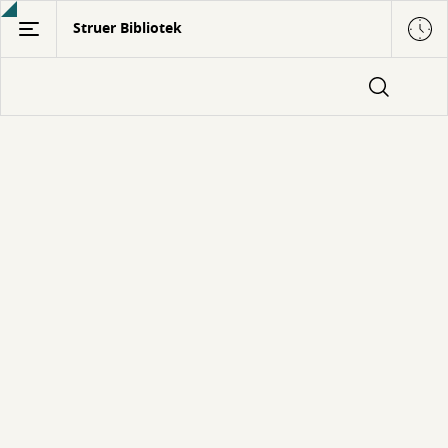
Gå
Struer Bibliotek
til
hovedindhold