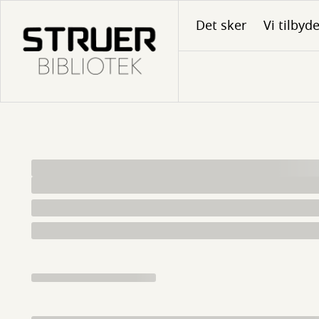
Gå
Det sker
Vi tilbyd
til
hovedindhold