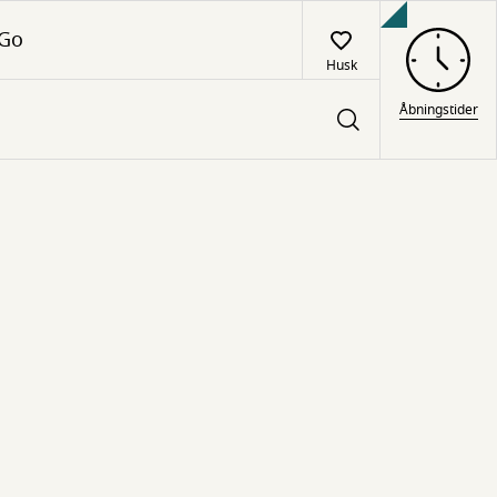
 Go
Husk
Åbningstider