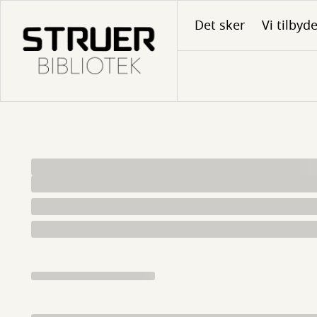
Gå
Det sker
Vi tilbyd
til
hovedindhold