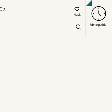
 Go
Husk
Åbningstider