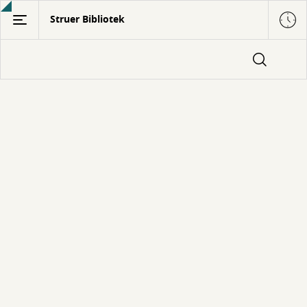
Gå
Struer Bibliotek
til
hovedindhold