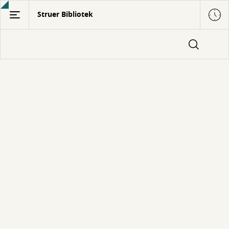
Gå
Struer Bibliotek
til
hovedindhold