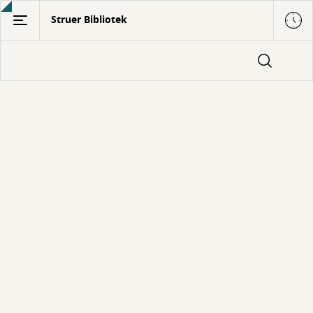
Gå
Struer Bibliotek
til
hovedindhold