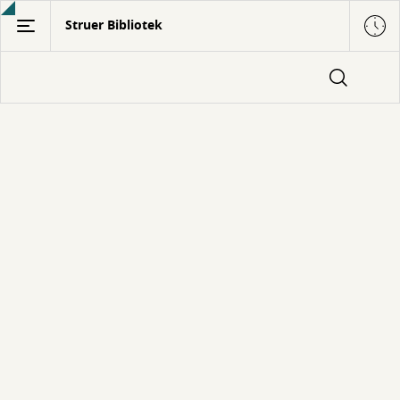
Gå
Struer Bibliotek
til
hovedindhold