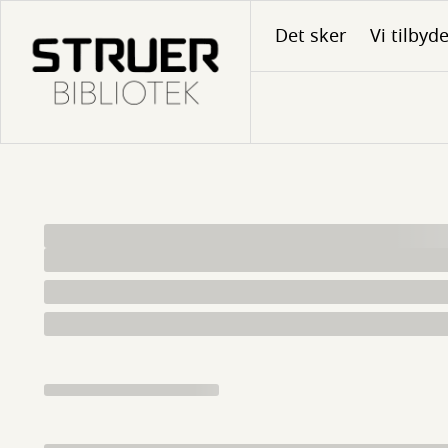
Gå
Det sker
Vi tilbyd
til
hovedindhold