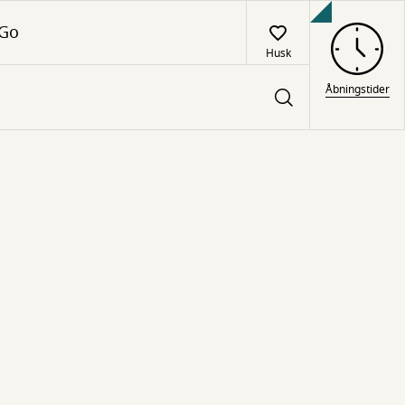
 Go
Husk
Åbningstider