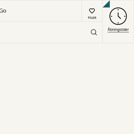
 Go
Husk
Åbningstider