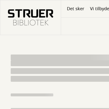
Gå
Det sker
Vi tilbyd
til
hovedindhold