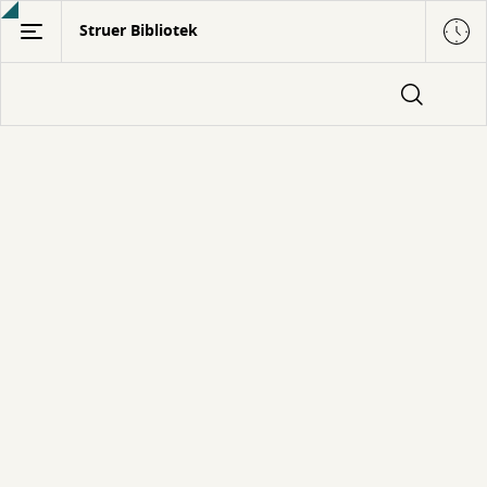
Gå
Struer Bibliotek
til
hovedindhold