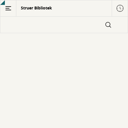
Gå
Struer Bibliotek
til
hovedindhold