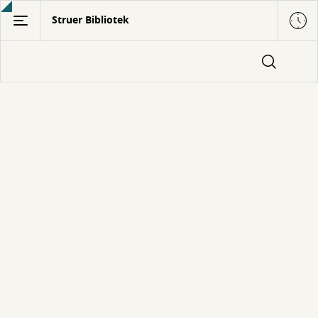
Gå
Struer Bibliotek
til
hovedindhold