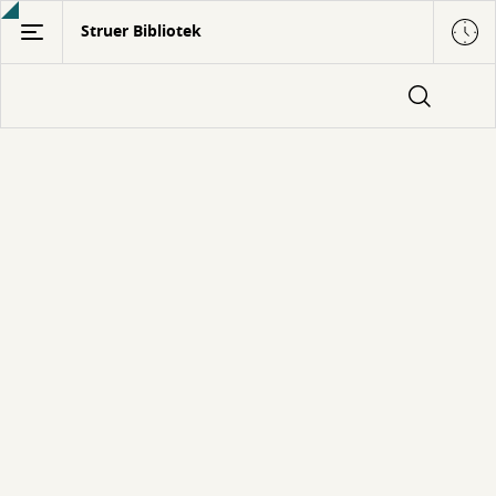
Gå
Struer Bibliotek
til
hovedindhold