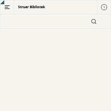
Gå
Struer Bibliotek
til
hovedindhold