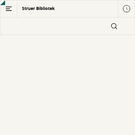
Gå
Struer Bibliotek
til
hovedindhold