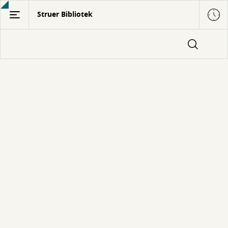
Gå
Struer Bibliotek
til
hovedindhold