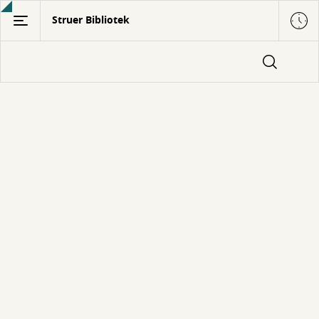
Gå
Struer Bibliotek
til
hovedindhold