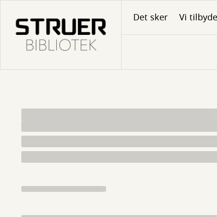
Gå
Det sker
Vi tilbyd
til
hovedindhold