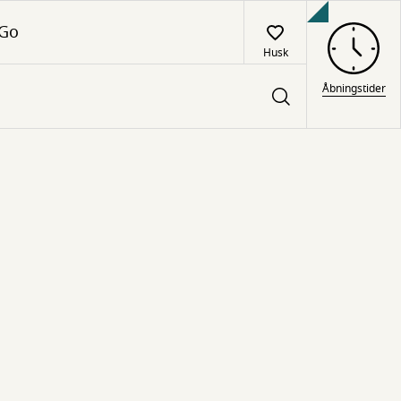
 Go
Husk
Åbningstider