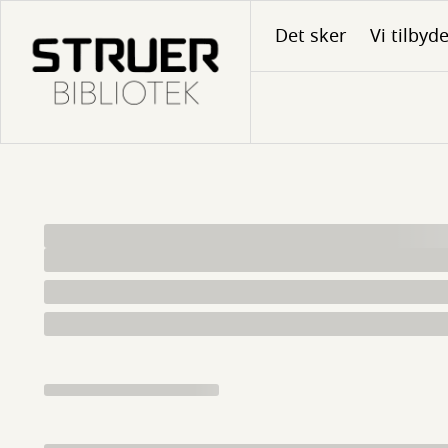
Gå
Det sker
Vi tilbyd
til
hovedindhold