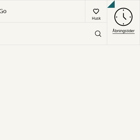
 Go
Husk
Åbningstider