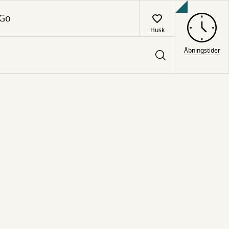
 Go
Husk
Åbningstider