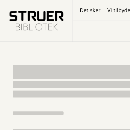
Gå
Det sker
Vi tilbyd
til
hovedindhold