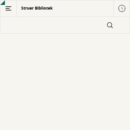
Gå
Struer Bibliotek
til
hovedindhold