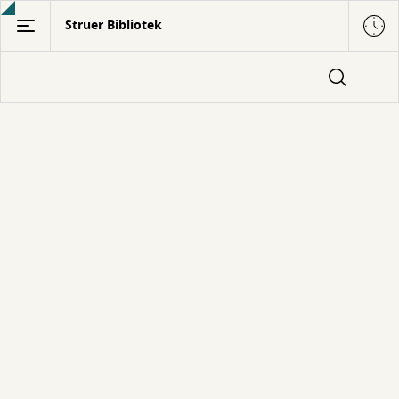
Gå
Struer Bibliotek
til
hovedindhold