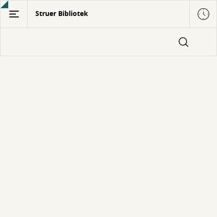
Gå
Struer Bibliotek
til
hovedindhold