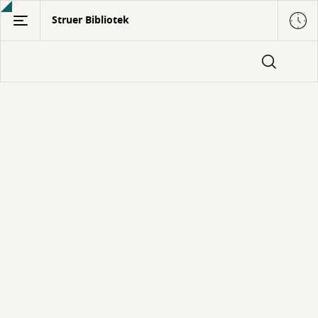
Gå
Struer Bibliotek
til
hovedindhold