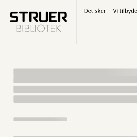
Gå
Det sker
Vi tilbyd
til
hovedindhold