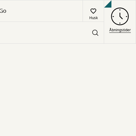
 Go
Husk
Åbningstider