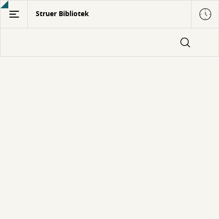
Gå
Struer Bibliotek
til
hovedindhold