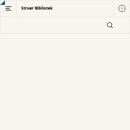
Gå
Struer Bibliotek
til
hovedindhold