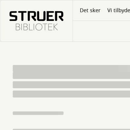
Gå
Det sker
Vi tilbyd
til
hovedindhold