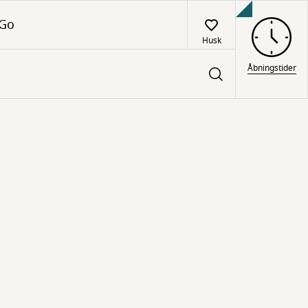
 Go
Husk
Åbningstider