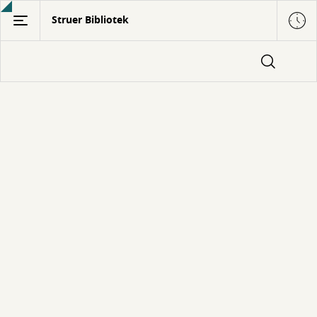
Gå
Struer Bibliotek
til
hovedindhold