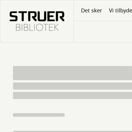
Gå
Det sker
Vi tilbyd
til
hovedindhold