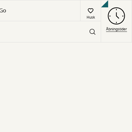
 Go
Husk
Åbningstider