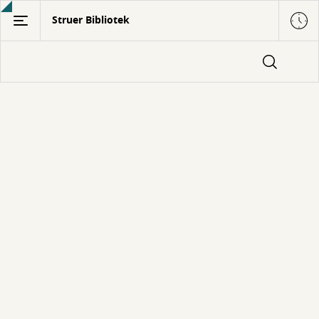
Gå
Struer Bibliotek
til
hovedindhold