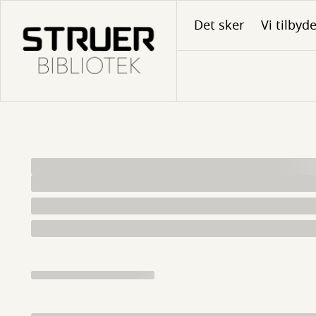
Gå
Det sker
Vi tilbyd
til
hovedindhold