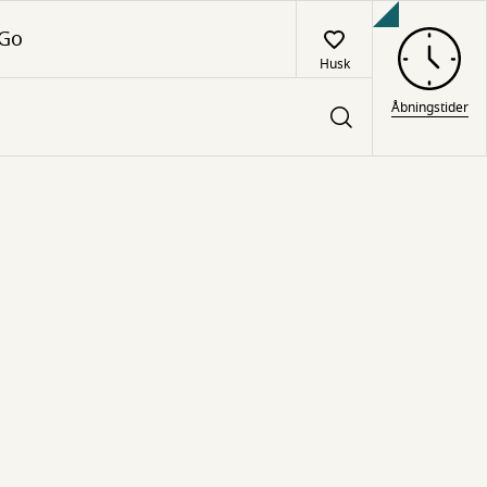
 Go
Husk
Åbningstider