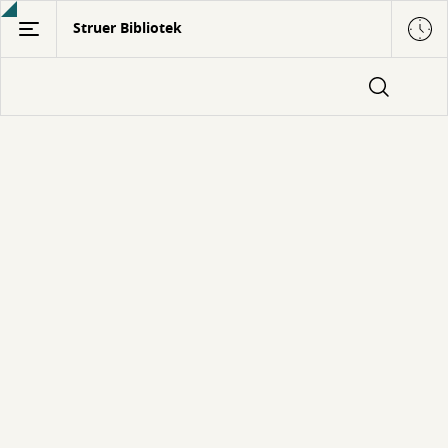
Gå
Struer Bibliotek
til
hovedindhold