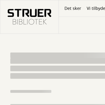
Gå
Det sker
Vi tilbyd
til
hovedindhold