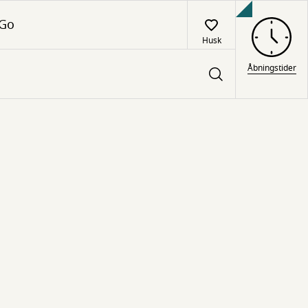
 Go
Husk
Åbningstider