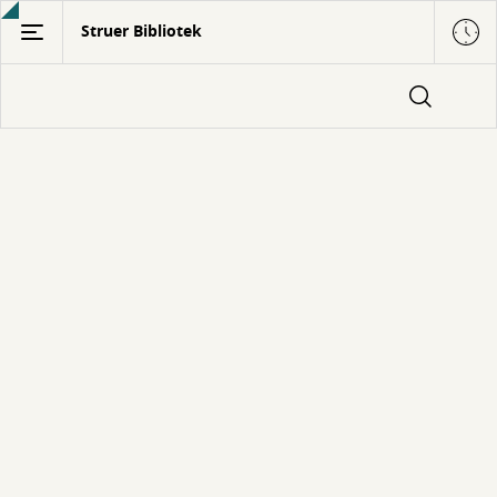
Gå
Struer Bibliotek
til
hovedindhold