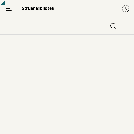
Gå
Struer Bibliotek
til
hovedindhold