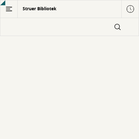
Gå
Struer Bibliotek
til
hovedindhold