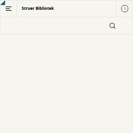
Gå
Struer Bibliotek
til
hovedindhold