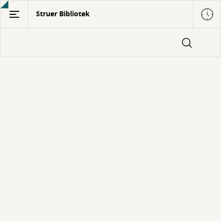
Gå
Struer Bibliotek
til
hovedindhold